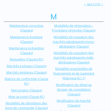
BACK TO TOP
M
Maintenance corrective
Modalités de négociation –
(Clauses)
Procédure négociée (Clauses)
Maintenance évolutive
Modalités de passation des
(Clauses)
marchés subséquents mono-
attributaire (Clauses)
Maintenance préventive
(Clauses)
Modalités de passation des
marchés subséquents multi-
Maquettes (Clauses RC)
attributaires (Clauses)
Marchés à phases (Clauses)
Modalités essentielles de
Marchés similaires (Clauses)
financement et de paiement
(Rubrique III.1.7)
Matrice de conformité (Clause
RC)
Modification de détail au
dossier de consultation
Mercuriales (Clauses)
(Clauses)
Mise au point (Clause RC)
Modification du marché
Modalités de dévolution des
(Clauses)
bons de commande (Clauses)