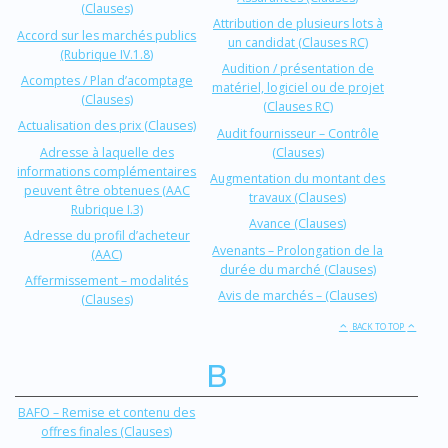
(Clauses)
Attribution de plusieurs lots à
Accord sur les marchés publics
un candidat (Clauses RC)
(Rubrique IV.1.8)
Audition / présentation de
Acomptes / Plan d’acomptage
matériel, logiciel ou de projet
(Clauses)
(Clauses RC)
Actualisation des prix (Clauses)
Audit fournisseur – Contrôle
Adresse à laquelle des
(Clauses)
informations complémentaires
Augmentation du montant des
peuvent être obtenues (AAC
travaux (Clauses)
Rubrique I.3)
Avance (Clauses)
Adresse du profil d’acheteur
Avenants – Prolongation de la
(AAC)
durée du marché (Clauses)
Affermissement – modalités
Avis de marchés – (Clauses)
(Clauses)
BACK TO TOP
B
BAFO – Remise et contenu des
offres finales (Clauses)