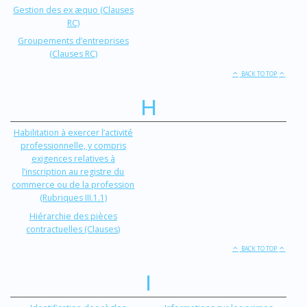
Gestion des ex æquo (Clauses
RC)
Groupements d’entreprises
(Clauses RC)
BACK TO TOP
H
Habilitation à exercer l’activité
professionnelle, y compris
exigences relatives à
l’inscription au registre du
commerce ou de la profession
(Rubriques III.1.1)
Hiérarchie des pièces
contractuelles (Clauses)
BACK TO TOP
I