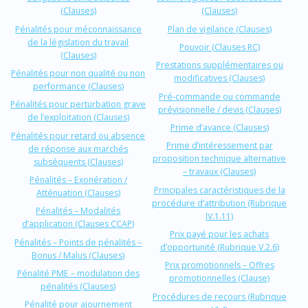
(Clauses)
(Clauses)
Pénalités pour méconnaissance
Plan de vigilance (Clauses)
de la législation du travail
Pouvoir (Clauses RC)
(Clauses)
Prestations supplémentaires ou
Pénalités pour non qualité ou non
modificatives (Clauses)
performance (Clauses)
Pré-commande ou commande
Pénalités pour perturbation grave
prévisionnelle / devis (Clauses)
de l’exploitation (Clauses)
Prime d’avance (Clauses)
Pénalités pour retard ou absence
Prime d’intéressement par
de réponse aux marchés
proposition technique alternative
subséquents (Clauses)
– travaux (Clauses)
Pénalités – Exonération /
Principales caractéristiques de la
Atténuation (Clauses)
procédure d’attribution (Rubrique
Pénalités – Modalités
IV.1.11)
d’application (Clauses CCAP)
Prix payé pour les achats
Pénalités – Points de pénalités –
d’opportunité (Rubrique V.2.6)
Bonus / Malus (Clauses)
Prix promotionnels – Offres
Pénalité PME – modulation des
promotionnelles (Clause)
pénalités (Clauses)
Procédures de recours (Rubrique
Pénalité pour ajournement