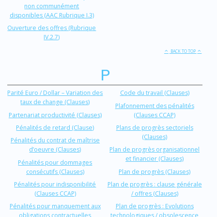
non communément
disponibles (AAC Rubrique I.3)
Ouverture des offres (Rubrique
IV.2.7)
BACK TO TOP
P
Parité Euro / Dollar – Variation des
Code du travail (Clauses)
taux de change (Clauses)
Plafonnement des pénalités
Partenariat productivité (Clauses)
(Clauses CCAP)
Pénalités de retard (Clause)
Plans de progrès sectoriels
(Clauses)
Pénalités du contrat de maîtrise
d’oeuvre (Clauses)
Plan de progrès organisationnel
et financier (Clauses)
Pénalités pour dommages
consécutifs (Clauses)
Plan de progrès (Clauses)
Pénalités pour indisponibilité
Plan de progrès : clause générale
(Clauses CCAP)
/ offres (Clauses)
Pénalités pour manquement aux
Plan de progrès : Evolutions
obligations contractuelles
technologiques / obsolescence