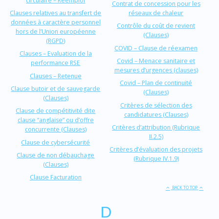
circulaire – Réemploi
Contrat de concession pour les
Clauses relatives au transfert de
réseaux de chaleur
données à caractère personnel
Contrôle du coût de revient
hors de l’Union européenne
(Clauses)
(RGPD)
COVID – Clause de réexamen
Clauses – Evaluation de la
Covid – Menace sanitaire et
performance RSE
mesures d’urgences (clauses)
Clauses – Retenue
Covid – Plan de continuité
Clause butoir et de sauvegarde
(Clauses)
(Clauses)
Critères de sélection des
Clause de compétitivité dite
candidatures (Clauses)
clause “anglaise” ou d’offre
Critères d’attribution (Rubrique
concurrente (Clauses)
II.2.5)
Clause de cybersécurité
Critères d’évaluation des projets
Clause de non débauchage
(Rubrique IV.1.9)
(Clauses)
Clause Facturation
BACK TO TOP
D