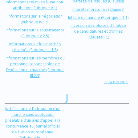
partage de risques (Clauses)
Informations relatives à une non-
attribution (Rubrique V.1)
Intérêts moratoires (Clauses)
Informations sur la négociation
Intitulé du marché (Rubrique II.1.1)
(Rubrique IV.1.5)
Inversion des phases d’analyse
Informations sur la sous-traitance
de candidatures et d’offres
(Rubrique V.2.5)
(Clauses RC)
Informations sur les marchés
réservés (Rubrique III.1.5)
Informations sur les membres du
personnel responsables de
l’exécution du marché (Rubrique
III.2.3)
BACK TO TOP
J
Justification de l’attribution d’un
marché sans publication
préalable d’un avis d’appel à la
concurrence au Journal officiel
de l’Union européenne
(Rubrique IV.1.1)