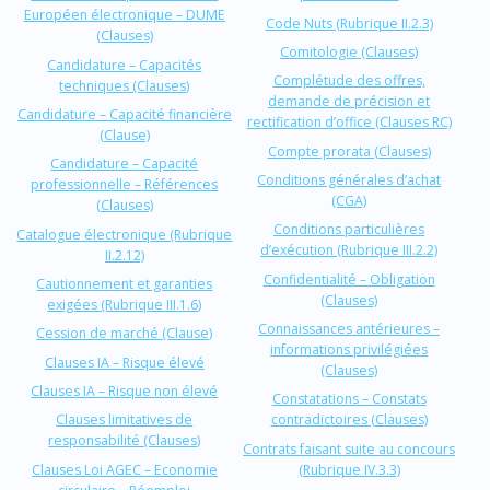
Européen électronique – DUME
Code Nuts (Rubrique II.2.3)
(Clauses)
Comitologie (Clauses)
Candidature – Capacités
Complétude des offres,
techniques (Clauses)
demande de précision et
Candidature – Capacité financière
rectification d’office (Clauses RC)
(Clause)
Compte prorata (Clauses)
Candidature – Capacité
Conditions générales d’achat
professionnelle – Références
(CGA)
(Clauses)
Conditions particulières
Catalogue électronique (Rubrique
d’exécution (Rubrique III.2.2)
II.2.12)
Confidentialité – Obligation
Cautionnement et garanties
(Clauses)
exigées (Rubrique III.1.6)
Connaissances antérieures –
Cession de marché (Clause)
informations privilégiées
Clauses IA – Risque élevé
(Clauses)
Clauses IA – Risque non élevé
Constatations – Constats
Clauses limitatives de
contradictoires (Clauses)
responsabilité (Clauses)
Contrats faisant suite au concours
Clauses Loi AGEC – Economie
(Rubrique IV.3.3)