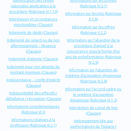
Identification des règles
Informations sur les primes
nationales applicables à la
(Rubrique IV.3.1)
procédure (Rubrique IV.1.10)
Information sur les lots (Rubrique
Imprévision et circonstances
II.1.6)
imprévisibles (Clauses)
Information sur les offres
Indemnité de dédit (Clauses)
(Rubrique V.2.2)
Indemnité de retard ou de non
Information sur l’abandon de la
affermissement – Absence
procédure d’appel à la
(Clauses)
concurrence sous la forme d’un
avis de préinformation (Rubrique
Indemnité d’attente (Clauses)
IV.2.9)
Indemnité pour non atteinte du
Information sur l’abandon du
montant minimum (Clauses)
système d’acquisition dynamique
Indépendance – conflit d’intérêt
(Rubrique IV.2.8)
(Clauses)
Information sur l’accord-cadre ou
Indisponibilité des effectifs /
le système d’acquisition
défaillance / récusation (Clauses)
dynamique (Rubrique IV.1.3)
Informations complémentaires
Interdiction de cumul de lots
(Rubrique VI.3)
(Clauses)
Informations relatives à la
Intéressement liée aux
profession (Rubrique III.2.1)
performances du Titulaire /