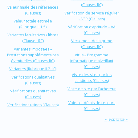
(Clauses RC)
Valeur finale des références
(Clauses)
Vérification de service régulier
– VSR (Clauses)
Valeur totale estimée
(Rubrique II.1.5)
Vérification d’aptitude – VA
(Clauses)
Variantes facultatives / libres
(Clauses RC)
Versement de la prime
(Clauses RC)
Variantes imposées –
Prestations supplémentaires
Virus – Programme
éventuelles (Clauses RC)
informatique malveillant
(Clauses)
Variantes (Rubrique II.2.10)
Visite des sites par les
Vérifications qualitatives
candidats (Clauses)
(Clauses)
Visite de site par l’acheteur
Vérifications quantitatives
(Clauses)
(Clauses)
Voies et délais de recours
Verifications usines (Clauses)
(Clauses)
BACK TO TOP