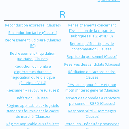
BACK TO TOP
R
Reconduction expresse (Clauses)
Renseignements concernant
l’évaluation de la capacité –
Reconduction tacite (Clauses)
Rubriques III.1.2) et III.1.3)
Redressement judiciaire (Clauses
Reporting / Statistiques de
RC)
consommation (Clauses)
Redressement / liquidation
Reprise du personnel (Clause)
judiciaire (Clauses)
Réserves des candidats (Clauses)
Réduction du nombre
d’opérateurs durant la
Résiliation de l’accord-cadre
négociation ou le dialogue
(Clauses)
(Rubrique IV.1.4)
Résiliation pour faute et pour
Réexamen – revoyure (Clauses)
motif d’intérêt général (Clauses)
Réfaction (Clauses)
Respect des données à caractère
personnel – RGPD (Clauses)
Régime applicable aux logiciels
standards fournis dans le cadre
Responsabilité – Dommages
du marché (Clauses)
(Clauses)
Régime applicable aux résultats
Retenues – Pénalités provisoires