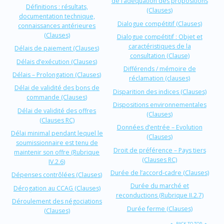
de l’adéquation des propositions
Définitions : résultats,
(Clauses)
documentation technique,
Dialogue compétitif (Clauses)
connaissances antérieures
(Clauses)
Dialogue compétitif : Objet et
caractéristiques de la
Délais de paiement (Clauses)
consultation (Clause)
Délais d’exécution (Clauses)
Différends / mémoire de
Délais – Prolongation (Clauses)
réclamation (clauses)
Délai de validité des bons de
Disparition des indices (Clauses)
commande (Clauses)
Dispositions environnementales
Délai de validité des offres
(Clauses)
(Clauses RC)
Données d’entrée – Evolution
Délai minimal pendant lequel le
(Clauses)
soumissionnaire est tenu de
Droit de préférence – Pays tiers
maintenir son offre (Rubrique
(Clauses RC)
IV.2.6)
Durée de l’accord-cadre (Clauses)
Dépenses contrôlées (Clauses)
Durée du marché et
Dérogation au CCAG (Clauses)
reconductions (Rubrique II.2.7)
Déroulement des négociations
Durée ferme (Clauses)
(Clauses)