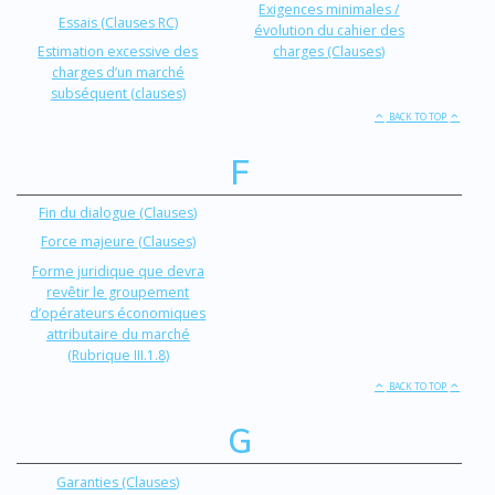
Exigences minimales /
Essais (Clauses RC)
évolution du cahier des
Estimation excessive des
charges (Clauses)
charges d’un marché
subséquent (clauses)
BACK TO TOP
F
Fin du dialogue (Clauses)
Force majeure (Clauses)
Forme juridique que devra
revêtir le groupement
d’opérateurs économiques
attributaire du marché
(Rubrique III.1.8)
BACK TO TOP
G
Garanties (Clauses)