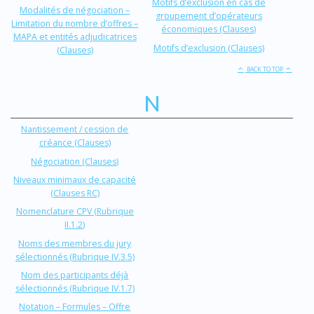
Motifs d’exclusion en cas de
Modalités de négociation –
groupement d’opérateurs
Limitation du nombre d’offres –
économiques (Clauses)
MAPA et entités adjudicatrices
Motifs d’exclusion (Clauses)
(Clauses)
BACK TO TOP
N
Nantissement / cession de
créance (Clauses)
Négociation (Clauses)
Niveaux minimaux de capacité
(Clauses RC)
Nomenclature CPV (Rubrique
II.1.2)
Noms des membres du jury
sélectionnés (Rubrique IV.3.5)
Nom des participants déjà
sélectionnés (Rubrique IV.1.7)
Notation – Formules – Offre