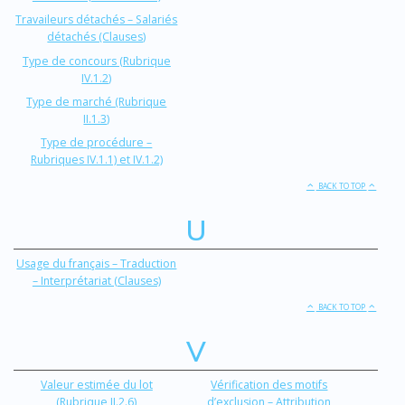
Travaileurs détachés – Salariés
détachés (Clauses)
Type de concours (Rubrique
IV.1.2)
Type de marché (Rubrique
II.1.3)
Type de procédure –
Rubriques IV.1.1) et IV.1.2)
BACK TO TOP
U
Usage du français – Traduction
– Interprétariat (Clauses)
BACK TO TOP
V
Valeur estimée du lot
Vérification des motifs
(Rubrique II.2.6)
d’exclusion – Attribution