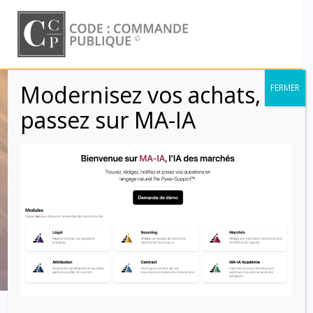
Skip
to
content
Modernisez vos achats,
FERMER
Réunion de
passez sur MA-IA
présentation de
DCE / de projet
(Clauses)
Code : Commande Publique