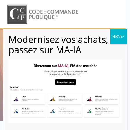
Skip
to
content
Modernisez vos achats,
FERMER
Base Contrats :
passez sur MA-IA
Clausier contractuel
et bibliothèque de
cahiers des charges
Code : Commande Publique