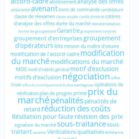
accord-cadre
analyse des offres
allotissement
avenant
bons de commande
assurance
candidature
clause de réexamen
critères
clause sociale
conflit d'intérêt
d'analyse des offres
durée du marché
dématérialisation
Garantie
forme de groupement
groupement conjoint
groupement
groupement d'entreprises
d'opérateurs
lots
mission du maître d'oeuvre
modification
modification de l'accord-cadre
du marché
modifications du marché
motif d’exclusion
MOE
motif d'intérêt général
négociation
motifs d'exclusion
offre
opérations de
finale
offre économiquement la plus avantageuse
prix du
prime
vérification
plan de progres
marché
pénalités
pénalités de
réduction des coûts
retard
révision des prix
Résiliation pour faute
sous-traitance
sous-
signature du marché
traitant
Vérifications qualitatives
échéance
variante