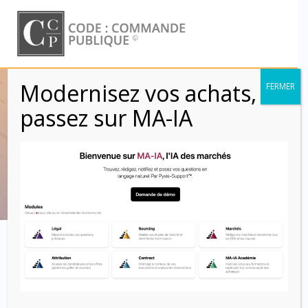
Skip
to
content
Modernisez vos achats,
FERMER
Données d’entrée –
passez sur MA-IA
Evolution (Clauses)
Code : Commande Publique
Clausier contractuel :
les clauses relatives