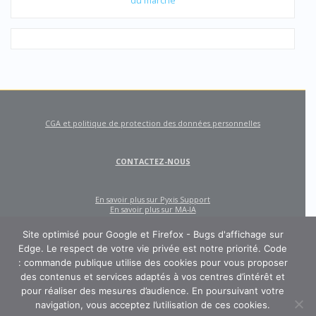
du marché
CGA et politique de protection des données personnelles
CONTACTEZ-NOUS
En savoir plus sur Pyxis Support
En savoir plus sur MA-IA
Site optimisé pour Google et Firefox - Bugs d'affichage sur
Edge. Le respect de votre vie privée est notre priorité. Code
: commande publique utilise des cookies pour vous proposer
des contenus et services adaptés à vos centres d’intérêt et
pour réaliser des mesures d’audience. En poursuivant votre
navigation, vous acceptez l’utilisation de ces cookies.
CODE : COMMANDE PUBLIQUE