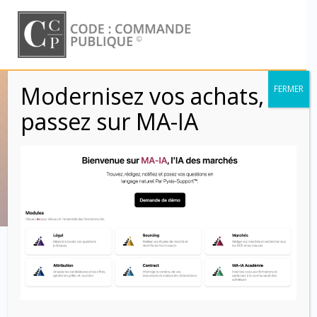
Skip
to
content
Modernisez vos achats,
FERMER
Obligation de
passez sur MA-IA
résultat (Clauses)
Code : Commande Publique