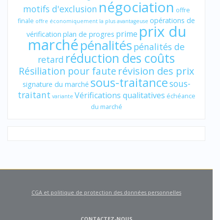
négociation
motifs d'exclusion
offre
opérations de
finale
offre économiquement la plus avantageuse
prix du
prime
vérification
plan de progres
marché
pénalités
pénalités de
réduction des coûts
retard
révision des prix
Résiliation pour faute
sous-traitance
sous-
signature du marché
traitant
Vérifications qualitatives
échéance
variante
du marché
CGA et politique de protection des données personnelles
CONTACTEZ-NOUS