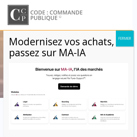
Skip
to
content
Modernisez vos achats,
FERMER
Plan de progrès
passez sur MA-IA
(Clauses)
Code : Commande Publique
Clausier contractuel –
Clauses relatives aux