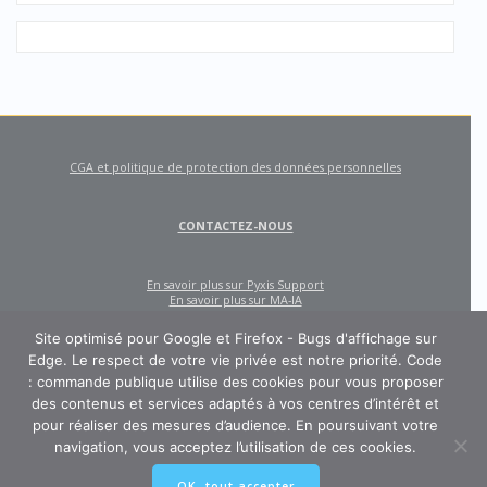
CGA et politique de protection des données personnelles
CONTACTEZ-NOUS
En savoir plus sur Pyxis Support
En savoir plus sur MA-IA
Site optimisé pour Google et Firefox - Bugs d'affichage sur
Edge. Le respect de votre vie privée est notre priorité. Code
: commande publique utilise des cookies pour vous proposer
des contenus et services adaptés à vos centres d’intérêt et
pour réaliser des mesures d’audience. En poursuivant votre
navigation, vous acceptez l’utilisation de ces cookies.
CODE : COMMANDE PUBLIQUE
OK, tout accepter