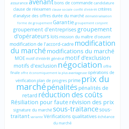
avenant
bons de commande
assurance
candidature
clause de réexamen
critères
clause sociale
conflit d'intérêt
d'analyse des offres
durée du marché
dématérialisation
Garantie
forme de groupement
groupement conjoint
groupement
groupement d'entreprises
d'opérateurs
lots
mission du maître d'oeuvre
modification
modification de l'accord-cadre
du marché
modifications du marché
motif d’exclusion
MOE
motif d'intérêt général
négociation
motifs d'exclusion
offre
opérations de
finale
offre économiquement la plus avantageuse
prix du
prime
vérification
plan de progres
marché
pénalités
pénalités de
réduction des coûts
retard
révision des prix
Résiliation pour faute
sous-traitance
sous-
signature du marché
traitant
Vérifications qualitatives
échéance
variante
du marché