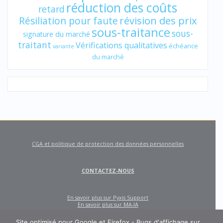
réduction des coûts
retard
révision des prix
Résiliation pour faute
sous-traitance
sous-
signature du marché
traitant
Vérifications qualitatives
échéance
variante
du marché
CGA et politique de protection des données personnelles
CONTACTEZ-NOUS
En savoir plus sur Pyxis Support
En savoir plus sur MA-IA
Site optimisé pour Google et Firefox - Bugs d'affichage sur