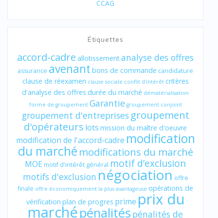
CCAG
Étiquettes
accord-cadre
analyse des offres
allotissement
avenant
bons de commande
assurance
candidature
clause de réexamen
critères
clause sociale
conflit d'intérêt
d'analyse des offres
durée du marché
dématérialisation
Garantie
forme de groupement
groupement conjoint
groupement
groupement d'entreprises
d'opérateurs
lots
mission du maître d'oeuvre
modification
modification de l'accord-cadre
du marché
modifications du marché
motif d’exclusion
MOE
motif d'intérêt général
négociation
motifs d'exclusion
offre
opérations de
finale
offre économiquement la plus avantageuse
prix du
prime
vérification
plan de progres
marché
pénalités
pénalités de