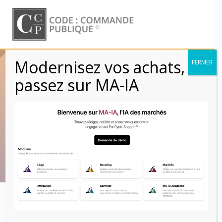
Skip
to
content
Modernisez vos achats,
FERMER
Travaileurs
passez sur MA-IA
détachés – Salariés
détachés (Clauses)
Code : Commande Publique
Clause type