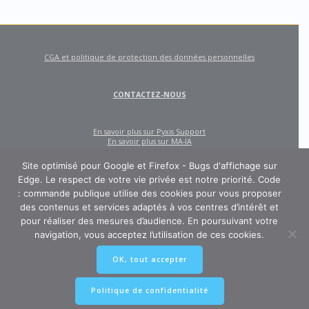
CGA et politique de protection des données personnelles
CONTACTEZ-NOUS
En savoir plus sur Pyxis Support
En savoir plus sur MA-IA
Site optimisé pour Google et Firefox - Bugs d'affichage sur
Edge. Le respect de votre vie privée est notre priorité. Code
: commande publique utilise des cookies pour vous proposer
des contenus et services adaptés à vos centres d’intérêt et
pour réaliser des mesures d’audience. En poursuivant votre
navigation, vous acceptez l’utilisation de ces cookies.
CODE : COMMANDE PUBLIQUE
OK, tout accepter
Un site créé et édité par Pyxis Support, cabinet de conseil en achats et
marchés publics : AMO, Externalisation des marchés, Contract Management,
Ingénierie contractuelle
Politique de confidentialité
© 2026 Pyxis-Support