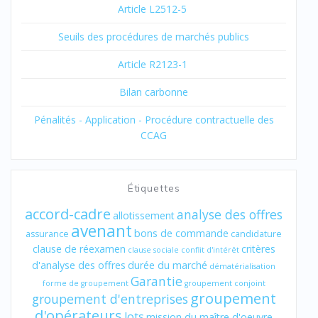
Article L2512-5
Seuils des procédures de marchés publics
Article R2123-1
Bilan carbonne
Pénalités - Application - Procédure contractuelle des
CCAG
Étiquettes
accord-cadre
analyse des offres
allotissement
avenant
bons de commande
assurance
candidature
clause de réexamen
critères
clause sociale
conflit d'intérêt
d'analyse des offres
durée du marché
dématérialisation
Garantie
forme de groupement
groupement conjoint
groupement
groupement d'entreprises
d'opérateurs
lots
mission du maître d'oeuvre