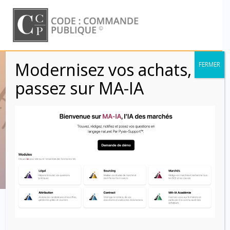
Skip
to
content
Modernisez vos achats,
FERMER
Plafonnement des
passez sur MA-IA
pénalités (Clauses
CCAP)
Code : Commande Publique
Clausier contractuel : le