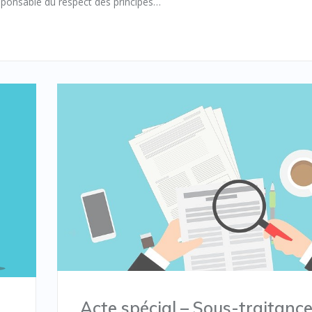
esponsable du respect des principes…
Acte spécial – Sous-traitanc