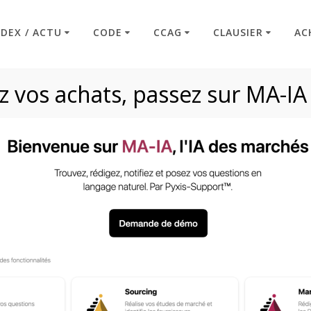
NDEX / ACTU
CODE
CCAG
CLAUSIER
AC
 vos achats, passez sur MA-IA
iquette :
sous-traita