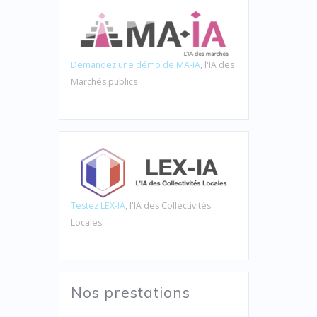
Demandez une démo de MA-IA
, l'IA des
Marchés publics
Testez LEX-IA
, l'IA des Collectivités
Locales
Nos prestations