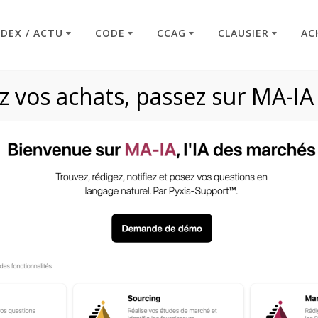
NDEX / ACTU
CODE
CCAG
CLAUSIER
AC
 vos achats, passez sur MA-IA
fs d’exclusion (Clau
Code : Commande Publique