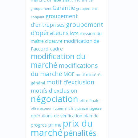
dématérialisation
forme de
Garantie
groupement
groupement
groupement
conjoint
groupement
d'entreprises
d'opérateurs
lots
mission du
modification de
maître d'oeuvre
l'accord-cadre
modification du
marché
modifications
du marché
MOE
motif d'intérêt
motif d’exclusion
général
motifs d'exclusion
négociation
offre finale
offre économiquement la plus avantageuse
opérations de vérification
plan de
prix du
prime
progres
marché
pénalités