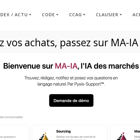
NDEX / ACTU
CODE
CCAG
CLAUSIER
AC
 vos achats, passez sur MA-IA
G MI commenté (2
Code : Commande Publique