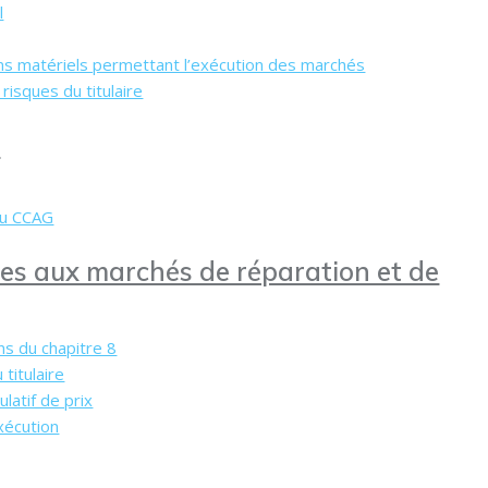
l
ns matériels permettant l’exécution des marchés
 risques du titulaire
s
 au CCAG
ales aux marchés de réparation et de
ns du chapitre 8
titulaire
latif de prix
xécution