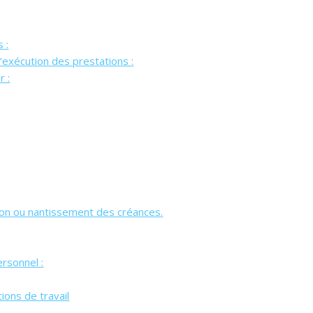
 :
’exécution des prestations :
r :
sion ou nantissement des créances.
rsonnel :
ions de travail