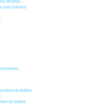
s définitifs :
de sous-traitance
:
 prestations
position du titulaire
e
tion du titulaire