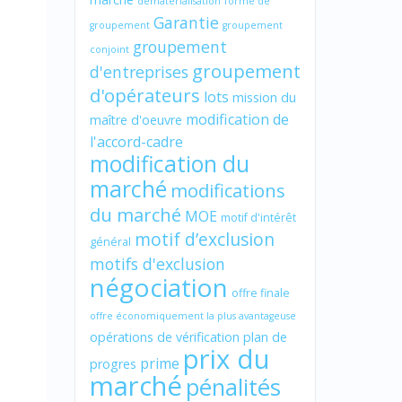
dématérialisation
forme de
Garantie
groupement
groupement
groupement
conjoint
groupement
d'entreprises
d'opérateurs
lots
mission du
modification de
maître d'oeuvre
l'accord-cadre
modification du
marché
modifications
du marché
MOE
motif d'intérêt
motif d’exclusion
général
motifs d'exclusion
négociation
offre finale
offre économiquement la plus avantageuse
opérations de vérification
plan de
prix du
prime
progres
marché
pénalités