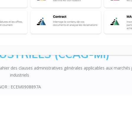
AUSES ADMINISTRATIVES
LICABLES AUX MARCHÉ
USTRIELS (CCAG-MI)
hier des clauses administratives générales applicables aux marchés 
industriels
NOR : ECEM0908897A