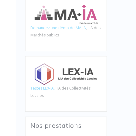
Demandez une démo de MA-IA
, l'IA des
Marchés publics
Testez LEX-IA
, l'IA des Collectivités
Locales
Nos prestations