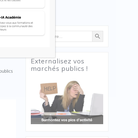
Search Button
Search
for:
S
Externalisez vos
marchés publics !
publics