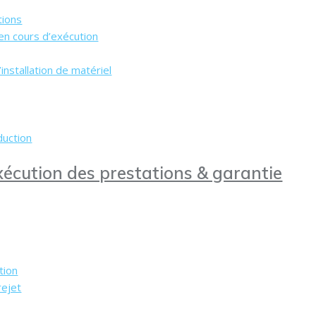
tions
 en cours d’exécution
installation de matériel
duction
xécution des prestations & garantie
tion
rejet