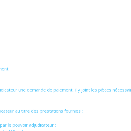
ement
judicateur une demande de paiement, il y joint les pièces nécessair
icateur au titre des prestations fournies :
ar le pouvoir adjudicateur :