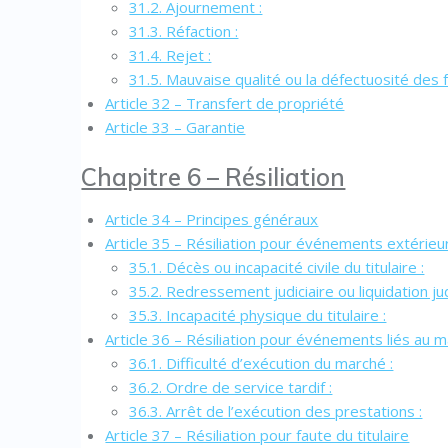
31.2. Ajournement :
31.3. Réfaction :
31.4. Rejet :
31.5. Mauvaise qualité ou la défectuosité des 
Article 32 – Transfert de propriété
Article 33 – Garantie
Chapitre 6 – Résiliation
Article 34 – Principes généraux
Article 35 – Résiliation pour événements extérie
35.1. Décès ou incapacité civile du titulaire :
35.2. Redressement judiciaire ou liquidation judi
35.3. Incapacité physique du titulaire :
Article 36 – Résiliation pour événements liés au 
36.1. Difficulté d’exécution du marché :
36.2. Ordre de service tardif :
36.3. Arrêt de l’exécution des prestations :
Article 37 – Résiliation pour faute du titulaire