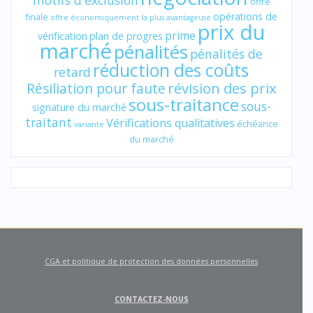
motifs d'exclusion
offre
opérations de
finale
offre économiquement la plus avantageuse
prix du
prime
vérification
plan de progres
marché
pénalités
pénalités de
réduction des coûts
retard
révision des prix
Résiliation pour faute
sous-traitance
sous-
signature du marché
traitant
Vérifications qualitatives
échéance
variante
du marché
CGA et politique de protection des données personnelles
CONTACTEZ-NOUS