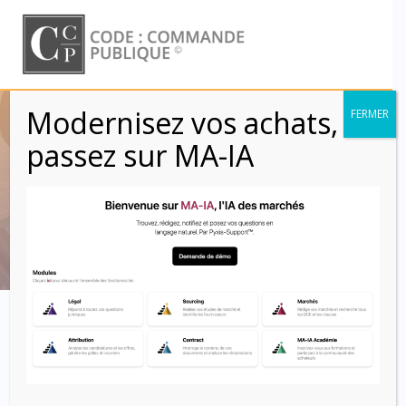
Skip
to
content
Modernisez vos achats,
FERMER
Maquettes (Clauses
passez sur MA-IA
RC)
Code : Commande Publique
Clausier contractuel :
les maquettes dans le