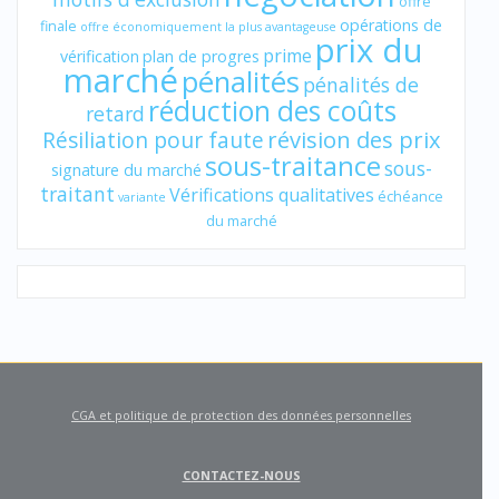
offre
opérations de
finale
offre économiquement la plus avantageuse
prix du
prime
vérification
plan de progres
marché
pénalités
pénalités de
réduction des coûts
retard
révision des prix
Résiliation pour faute
sous-traitance
sous-
signature du marché
traitant
Vérifications qualitatives
échéance
variante
du marché
CGA et politique de protection des données personnelles
CONTACTEZ-NOUS