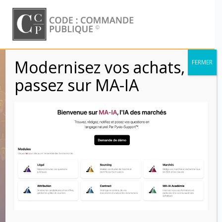
Skip
to
content
Modernisez vos achats,
FERMER
Bons de
passez sur MA-IA
commandes
modificatifs ou
complémentaires
(Clauses)
Code : Commande Publique