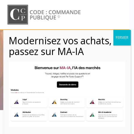
Skip
to
content
Modernisez vos achats,
FERMER
Clauses Loi AGEC –
passez sur MA-IA
Economie circulaire
– Réemploi
Code : Commande Publique
L’article 58 de la loi AGEC introduit l’obligation pour les