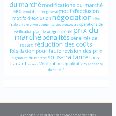
du marché
modifications du marché
motif d’exclusion
MOE
motif d'intérêt général
négociation
motifs d'exclusion
offre
opérations de
finale
offre économiquement la plus avantageuse
prix du
prime
vérification
plan de progres
marché
pénalités
pénalités de
réduction des coûts
retard
révision des prix
Résiliation pour faute
sous-traitance
sous-
signature du marché
traitant
Vérifications qualitatives
échéance
variante
du marché
CGA et politique de protection des données personnelles