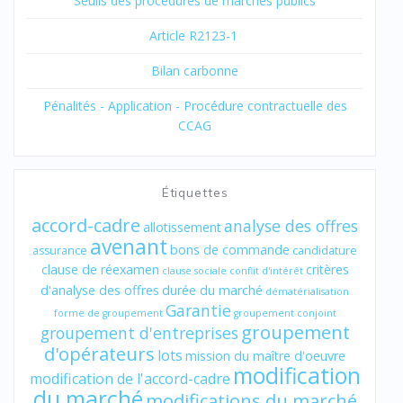
Seuils des procédures de marchés publics
Article R2123-1
Bilan carbonne
Pénalités - Application - Procédure contractuelle des
CCAG
Étiquettes
accord-cadre
analyse des offres
allotissement
avenant
bons de commande
assurance
candidature
clause de réexamen
critères
clause sociale
conflit d'intérêt
d'analyse des offres
durée du marché
dématérialisation
Garantie
forme de groupement
groupement conjoint
groupement
groupement d'entreprises
d'opérateurs
lots
mission du maître d'oeuvre
modification
modification de l'accord-cadre
du marché
modifications du marché