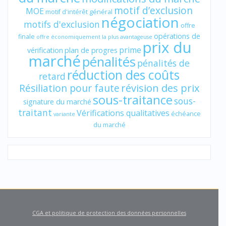
motif d’exclusion
MOE
motif d'intérêt général
négociation
motifs d'exclusion
offre
opérations de
finale
offre économiquement la plus avantageuse
prix du
prime
vérification
plan de progres
marché
pénalités
pénalités de
réduction des coûts
retard
révision des prix
Résiliation pour faute
sous-traitance
sous-
signature du marché
traitant
Vérifications qualitatives
échéance
variante
du marché
CGA et politique de protection des données personnelles