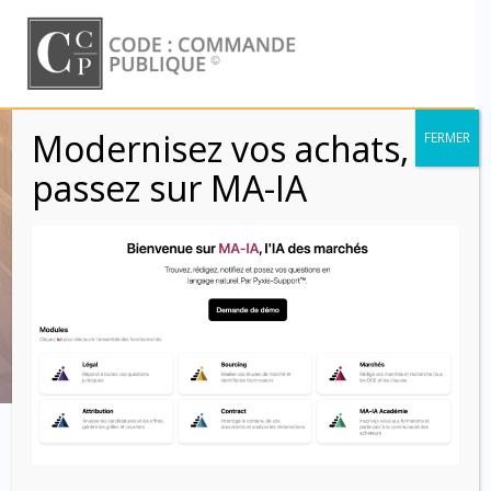
Skip
to
content
Modernisez vos achats,
FERMER
Informations sur la
passez sur MA-IA
négociation
(Rubrique IV.1.5)
Code : Commande Publique
Cette rubrique ne figure que dans le formulaire standard