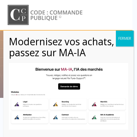
Skip
to
content
Modernisez vos achats,
FERMER
Audit fournisseur –
passez sur MA-IA
Contrôle (Clauses)
Code : Commande Publique
Clausier contractuel :
les clauses d’audit