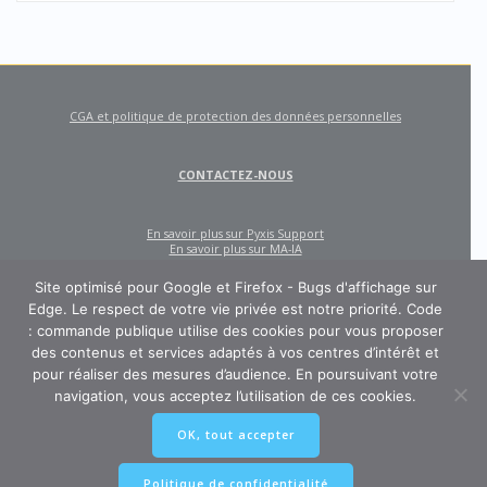
CGA et politique de protection des données personnelles
CONTACTEZ-NOUS
En savoir plus sur Pyxis Support
En savoir plus sur MA-IA
Site optimisé pour Google et Firefox - Bugs d'affichage sur
Edge. Le respect de votre vie privée est notre priorité. Code
: commande publique utilise des cookies pour vous proposer
des contenus et services adaptés à vos centres d’intérêt et
pour réaliser des mesures d’audience. En poursuivant votre
navigation, vous acceptez l’utilisation de ces cookies.
CODE : COMMANDE PUBLIQUE
OK, tout accepter
Un site créé et édité par Pyxis Support, cabinet de conseil en achats et
marchés publics : AMO, Externalisation des marchés, Contract Management,
Ingénierie contractuelle
Politique de confidentialité