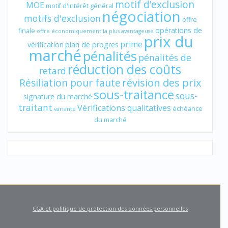
motif d’exclusion
MOE
motif d'intérêt général
négociation
motifs d'exclusion
offre
opérations de
finale
offre économiquement la plus avantageuse
prix du
prime
vérification
plan de progres
marché
pénalités
pénalités de
réduction des coûts
retard
révision des prix
Résiliation pour faute
sous-traitance
sous-
signature du marché
traitant
Vérifications qualitatives
échéance
variante
du marché
CGA et politique de protection des données personnelles