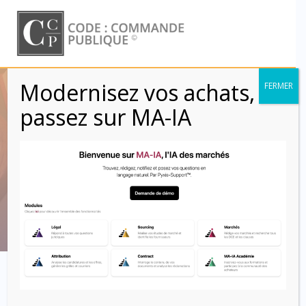
Skip
to
content
Modernisez vos achats,
FERMER
Examen des
passez sur MA-IA
candidatures
(Clauses)
Code : Commande Publique
Clausier contractuel