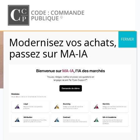
Skip
to
content
Modernisez vos achats,
FERMER
Étiquette :
bons de
passez sur MA-IA
commande