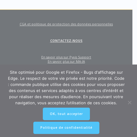
CGA et politique de protection des données personnelles
CONTACTEZ-NOUS
En savoir plus sur Pyxis Support
En savoir plus sur MA-IA
Site optimisé pour Google et Firefox - Bugs d'affichage sur
Edge. Le respect de votre vie privée est notre priorité. Code
: commande publique utilise des cookies pour vous proposer
des contenus et services adaptés à vos centres d’intérêt et
pour réaliser des mesures d’audience. En poursuivant votre
navigation, vous acceptez l’utilisation de ces cookies.
CODE : COMMANDE PUBLIQUE
OK, tout accepter
Un site créé et édité par Pyxis Support, cabinet de conseil en achats et
marchés publics : AMO, Externalisation des marchés, Contract Management,
Ingénierie contractuelle
Politique de confidentialité
© 2026 Pyxis-Support