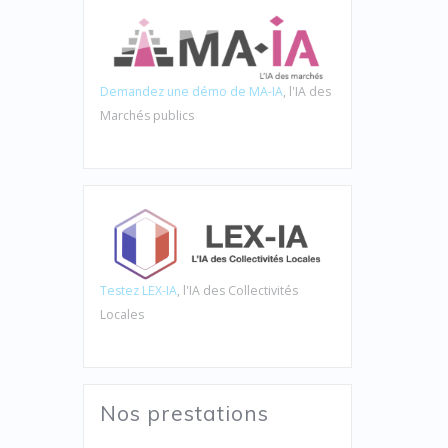
Demandez une démo de MA-IA
, l'IA des
Marchés publics
Testez LEX-IA
, l'IA des Collectivités
Locales
Nos prestations