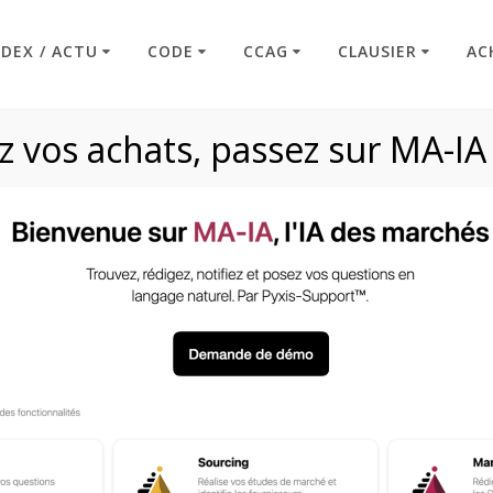
NDEX / ACTU
CODE
CCAG
CLAUSIER
AC
 vos achats, passez sur MA-IA
Plan de continuité (
Code : Commande Publique