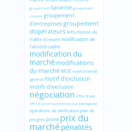
dématérialisation
forme de
Garantie
groupement
groupement
groupement
conjoint
groupement
d'entreprises
d'opérateurs
lots
mission du
modification de
maître d'oeuvre
l'accord-cadre
modification du
marché
modifications
du marché
MOE
motif d'intérêt
motif d’exclusion
général
motifs d'exclusion
négociation
offre finale
offre économiquement la plus avantageuse
opérations de vérification
plan de
prix du
prime
progres
marché
pénalités