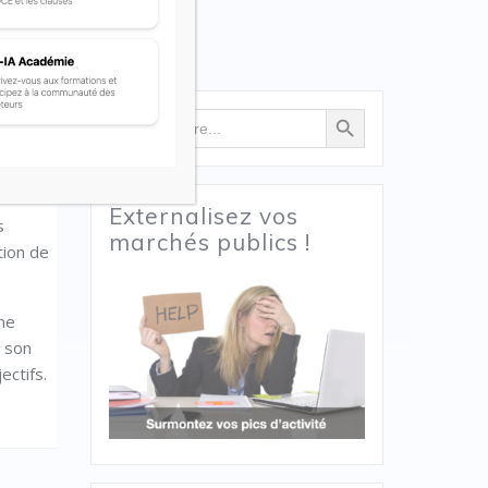
lan
Search Button
Search
for:
Externalisez vos
s
marchés publics !
tion de
une
t son
ectifs.