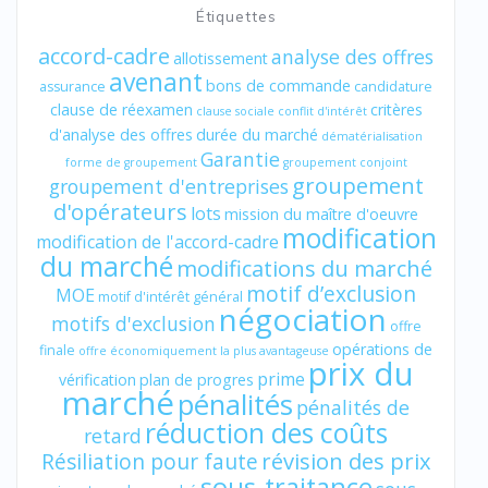
Étiquettes
accord-cadre
analyse des offres
allotissement
avenant
bons de commande
assurance
candidature
clause de réexamen
critères
clause sociale
conflit d'intérêt
d'analyse des offres
durée du marché
dématérialisation
Garantie
forme de groupement
groupement conjoint
groupement
groupement d'entreprises
d'opérateurs
lots
mission du maître d'oeuvre
modification
modification de l'accord-cadre
du marché
modifications du marché
motif d’exclusion
MOE
motif d'intérêt général
négociation
motifs d'exclusion
offre
opérations de
finale
offre économiquement la plus avantageuse
prix du
prime
vérification
plan de progres
marché
pénalités
pénalités de
réduction des coûts
retard
révision des prix
Résiliation pour faute
sous-traitance