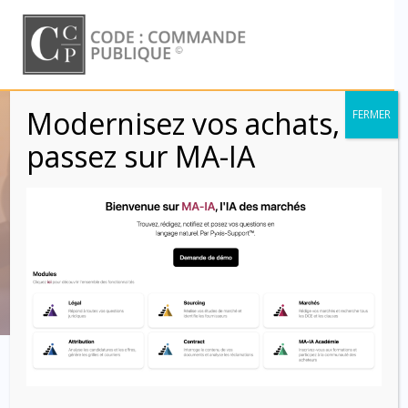
Skip
to
content
Modernisez vos achats,
FERMER
Nantissement /
passez sur MA-IA
cession de créance
(Clauses)
Code : Commande Publique