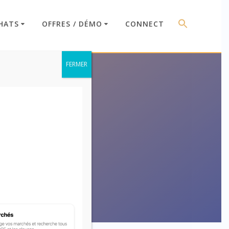
HATS
OFFRES / DÉMO
CONNECT
FERMER
auses)