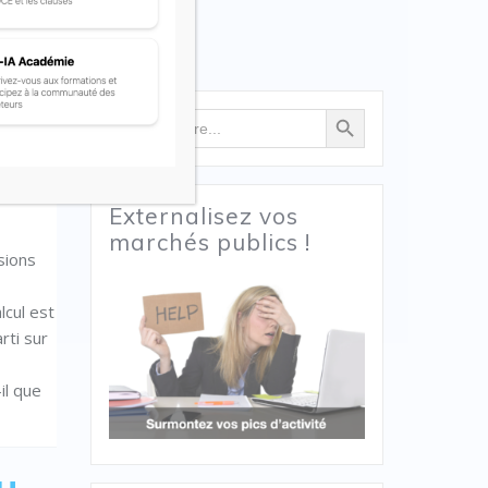
Search Button
Search
for:
Externalisez vos
marchés publics !
sions
lcul est
rti sur
il que
u