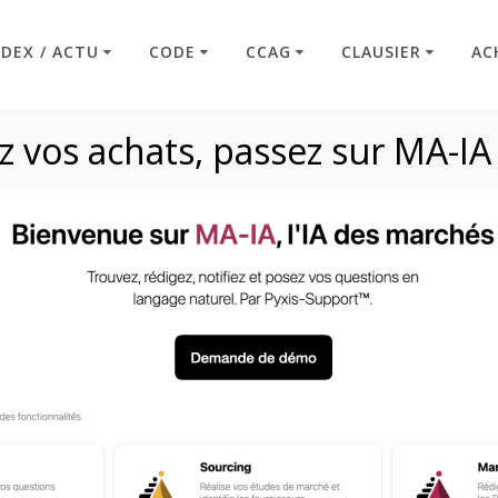
NDEX / ACTU
CODE
CCAG
CLAUSIER
AC
 vos achats, passez sur MA-IA
isation des prix (Cl
Code : Commande Publique