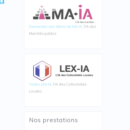
Demandez une démo de MA-IA
, l'IA des
Marchés publics
Testez LEX-IA
, l'IA des Collectivités
Locales
Nos prestations