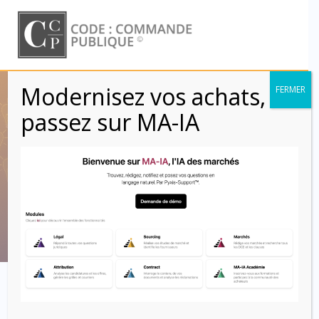
Skip
to
content
Modernisez vos achats,
FERMER
Vérification de
passez sur MA-IA
service régulier –
VSR (Clauses)
Code : Commande Publique
Clausier contractuel