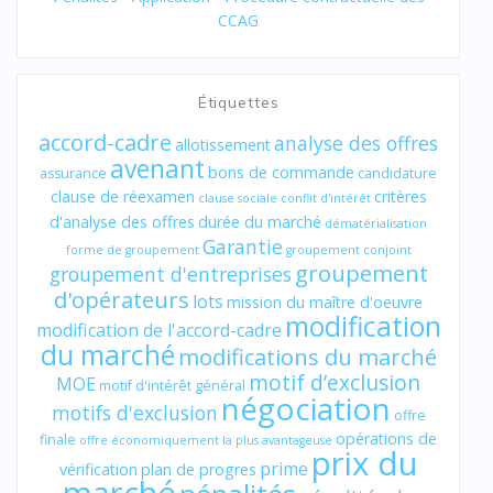
CCAG
Étiquettes
accord-cadre
analyse des offres
allotissement
avenant
bons de commande
assurance
candidature
clause de réexamen
critères
clause sociale
conflit d'intérêt
d'analyse des offres
durée du marché
dématérialisation
Garantie
forme de groupement
groupement conjoint
groupement
groupement d'entreprises
d'opérateurs
lots
mission du maître d'oeuvre
modification
modification de l'accord-cadre
du marché
modifications du marché
motif d’exclusion
MOE
motif d'intérêt général
négociation
motifs d'exclusion
offre
opérations de
finale
offre économiquement la plus avantageuse
prix du
prime
vérification
plan de progres