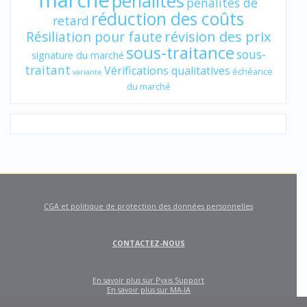
marché
pénalités
pénalités de
réduction des coûts
retard
révision des prix
Résiliation pour faute
sous-traitance
sous-
signature du marché
traitant
Vérifications qualitatives
échéance
variante
du marché
CGA et politique de protection des données personnelles
CONTACTEZ-NOUS
En savoir plus sur Pyxis Support
En savoir plus sur MA-IA