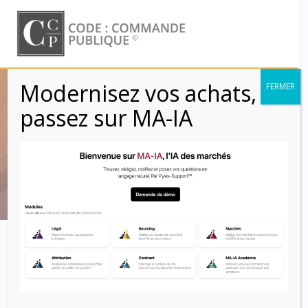
Skip
to
content
Modernisez vos achats,
FERMER
CCAG Travaux
passez sur MA-IA
2021 – Article 3
Code : Commande Publique
Article 3 –
Obligations
générales des parties