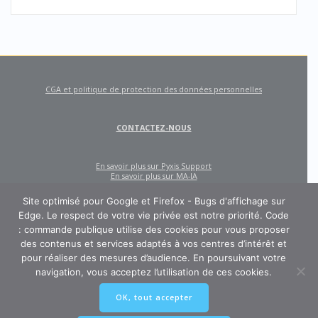
CGA et politique de protection des données personnelles
CONTACTEZ-NOUS
En savoir plus sur Pyxis Support
En savoir plus sur MA-IA
Site optimisé pour Google et Firefox - Bugs d'affichage sur
Edge. Le respect de votre vie privée est notre priorité. Code
: commande publique utilise des cookies pour vous proposer
des contenus et services adaptés à vos centres d’intérêt et
pour réaliser des mesures d’audience. En poursuivant votre
navigation, vous acceptez l’utilisation de ces cookies.
CODE : COMMANDE PUBLIQUE
OK, tout accepter
Un site créé et édité par Pyxis Support, cabinet de conseil en achats et
marchés publics : AMO, Externalisation des marchés, Contract Management,