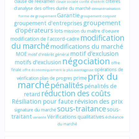
clause de réexamen
critères
clause sociale
conflit d'intérêt
d'analyse des offres
durée du marché
dématérialisation
Garantie
forme de groupement
groupement conjoint
groupement
groupement d'entreprises
d'opérateurs
lots
mission du maître d'oeuvre
modification
modification de l'accord-cadre
du marché
modifications du marché
motif d’exclusion
MOE
motif d'intérêt général
négociation
motifs d'exclusion
offre
opérations de
finale
offre économiquement la plus avantageuse
prix du
prime
vérification
plan de progres
marché
pénalités
pénalités de
réduction des coûts
retard
révision des prix
Résiliation pour faute
sous-traitance
sous-
signature du marché
traitant
Vérifications qualitatives
échéance
variante
du marché