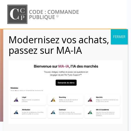
Skip
to
content
Modernisez vos achats,
FERMER
Chapitre 3 : Délais
passez sur MA-IA
(Articles 18 à 19) –
CCAG Travaux
2021
Code : Commande Publique