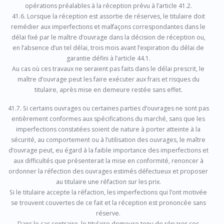
opérations préalables à la réception prévu à l’article 41.2.
41.6. Lorsque la réception est assortie de réserves, le titulaire doit
remédier aux imperfections et malfaçons correspondantes dans le
délai fixé par le maître d’ouvrage dans la décision de réception ou,
en l’absence d’un tel délai, trois mois avant l’expiration du délai de
garantie défini à l’article 44.1.
Au cas où ces travaux ne seraient pas faits dans le délai prescrit, le
maître d’ouvrage peut les faire exécuter aux frais et risques du
titulaire, après mise en demeure restée sans effet.
41.7. Si certains ouvrages ou certaines parties d’ouvrages ne sont pas
entièrement conformes aux spécifications du marché, sans que les
imperfections constatées soient de nature à porter atteinte à la
sécurité, au comportement ou à l’utilisation des ouvrages, le maître
d’ouvrage peut, eu égard à la faible importance des imperfections et
aux difficultés que présenterait la mise en conformité, renoncer à
ordonner la réfection des ouvrages estimés défectueux et proposer
au titulaire une réfaction sur les prix.
Si le titulaire accepte la réfaction, les imperfections qui l’ont motivée
se trouvent couvertes de ce fait et la réception est prononcée sans
réserve.
Dans le cas contraire, le titulaire demeure tenu de réparer ces