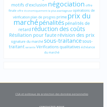
négociation
motifs d'exclusion
offre
opérations de
finale
offre économiquement la plus avantageuse
prix du
prime
vérification
plan de progres
marché
pénalités
pénalités de
réduction des coûts
retard
révision des prix
Résiliation pour faute
sous-traitance
sous-
signature du marché
traitant
Vérifications qualitatives
échéance
variante
du marché
CGA et politique de protection des données personnelles