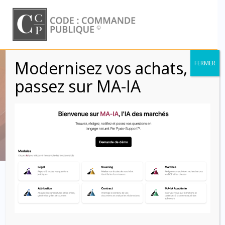
Skip
to
content
Modernisez vos achats,
FERMER
CCAG Travaux
passez sur MA-IA
2021 – Article 6
Code : Commande Publique
Article 6
Protection de la
main-d’œuvre et conditions
de travail