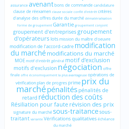
avenant
bons de commande
assurance
candidature
clause de réexamen
critères
clause sociale
conflit d'intérêt
d'analyse des offres
durée du marché
dématérialisation
Garantie
forme de groupement
groupement conjoint
groupement
groupement d'entreprises
d'opérateurs
lots
mission du maître d'oeuvre
modification
modification de l'accord-cadre
du marché
modifications du marché
motif d’exclusion
MOE
motif d'intérêt général
négociation
motifs d'exclusion
offre
opérations de
finale
offre économiquement la plus avantageuse
prix du
prime
vérification
plan de progres
marché
pénalités
pénalités de
réduction des coûts
retard
révision des prix
Résiliation pour faute
sous-traitance
sous-
signature du marché
traitant
Vérifications qualitatives
échéance
variante
du marché