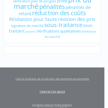
prime
vérification
plan de progres
marché
pénalités
pénalités de
réduction des coûts
retard
révision des prix
Résiliation pour faute
sous-traitance
sous-
signature du marché
traitant
Vérifications qualitatives
échéance
variante
du marché
CGA et politique de protection des données personnelles
CONTACTEZ-NOUS
En savoir plus sur Pyxis Support