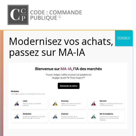
Skip
to
content
Modernisez vos achats,
FERMER
Chapitre 6 :
passez sur MA-IA
Propriété
intellectuelle
(Articles 45 à 48) –
CCAG Travaux
2021