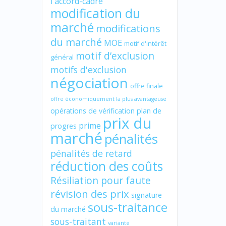
l'accord-cadre
modification du
marché
modifications
du marché
MOE
motif d'intérêt
motif d’exclusion
général
motifs d'exclusion
négociation
offre finale
offre économiquement la plus avantageuse
opérations de vérification
plan de
prix du
prime
progres
marché
pénalités
pénalités de retard
réduction des coûts
Résiliation pour faute
révision des prix
signature
sous-traitance
du marché
sous-traitant
variante