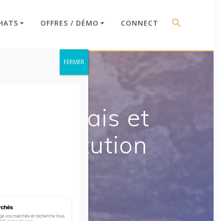
HATS
OFFRES / DÉMO
CONNECT
FERMER
gie – Frais et
 substitution