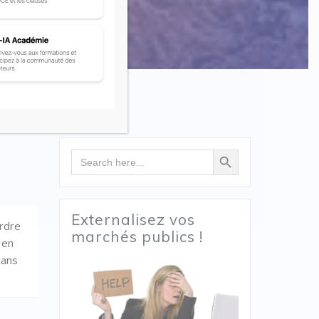
Search Button
Search
for:
Externalisez vos
ordre
marchés publics !
 en
dans