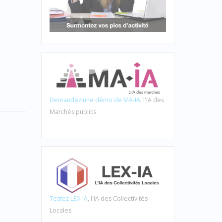
Demandez une démo de MA-IA
, l'IA des
Marchés publics
Testez LEX-IA
, l'IA des Collectivités
Locales