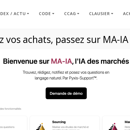
NDEX / ACTU
CODE
CCAG
CLAUSIER
AC
 vos achats, passez sur MA-IA
 défaut – Mise en ré
aillance – Marché de
(CCAG)
Code : Commande Publique