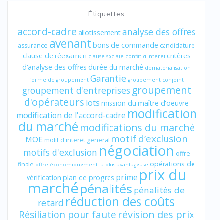
Étiquettes
accord-cadre
analyse des offres
allotissement
avenant
bons de commande
assurance
candidature
clause de réexamen
critères
clause sociale
conflit d'intérêt
d'analyse des offres
durée du marché
dématérialisation
Garantie
forme de groupement
groupement conjoint
groupement
groupement d'entreprises
d'opérateurs
lots
mission du maître d'oeuvre
modification
modification de l'accord-cadre
du marché
modifications du marché
motif d’exclusion
MOE
motif d'intérêt général
négociation
motifs d'exclusion
offre
opérations de
finale
offre économiquement la plus avantageuse
prix du
prime
vérification
plan de progres
marché
pénalités
pénalités de
réduction des coûts
retard
révision des prix
Résiliation pour faute