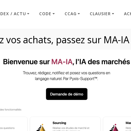
NDEX / ACTU
CODE
CCAG
CLAUSIER
AC
 vos achats, passez sur MA-IA
te de résiliation 
Code : Commande Publique