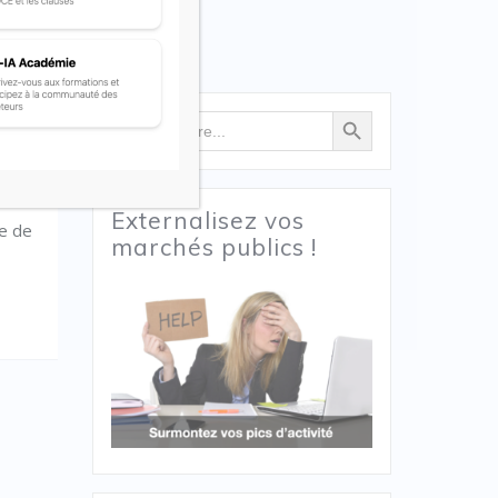
Search Button
Search
for:
Externalisez vos
te de
marchés publics !