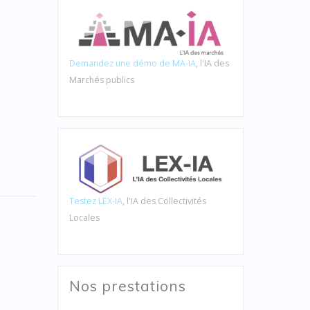
Demandez une démo de MA-IA
, l'IA des
Marchés publics
Testez LEX-IA
, l'IA des Collectivités
Locales
Nos prestations