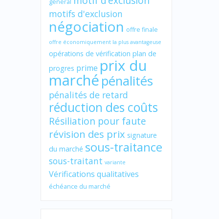
motif d’exclusion
général
motifs d'exclusion
négociation
offre finale
offre économiquement la plus avantageuse
opérations de vérification
plan de
prix du
prime
progres
marché
pénalités
pénalités de retard
réduction des coûts
Résiliation pour faute
révision des prix
signature
sous-traitance
du marché
sous-traitant
variante
Vérifications qualitatives
échéance du marché