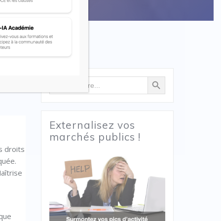
Search Button
Search
for:
Externalisez vos
marchés publics !
s droits
quée.
aîtrise
é
sque