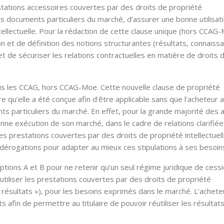
estations accessoires couvertes par des droits de propriété
les documents particuliers du marché, d’assurer une bonne utilisat
ellectuelle. Pour la rédaction de cette clause unique (hors CCAG-
ion et de définition des notions structurantes (résultats, connaiss
 et de sécuriser les relations contractuelles en matière de droits 
ous les CCAG, hors CCAG-Moe. Cette nouvelle clause de propriété
re qu’elle a été conçue afin d’être applicable sans que l’acheteur a
 particuliers du marché. En effet, pour la grande majorité des a
bonne exécution de son marché, dans le cadre de relations clarifiée
 des prestations couvertes par des droits de propriété intellectuell
dérogations pour adapter au mieux ces stipulations à ses besoin
tions A et B pour ne retenir qu’un seul régime juridique de cessi
 utiliser les prestations couvertes par des droits de propriété
« résultats »), pour les besoins exprimés dans le marché. L’achete
ts afin de permettre au titulaire de pouvoir réutiliser les résultats