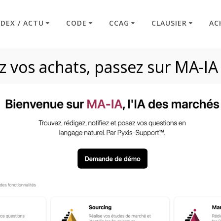
NDEX / ACTU
CODE
CCAG
CLAUSIER
AC
 vos achats, passez sur MA-IA
finition – Propriété 
(CCAG)
Code : Commande Publique