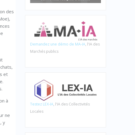
ion des
Moe),
ances
de
Demandez une démo de MA-IA
, l'IA des
Marchés publics
it
chats,
s et
e.
s.
on à
Testez LEX-IA
, l'IA des Collectivités
Locales
ur ne
, y