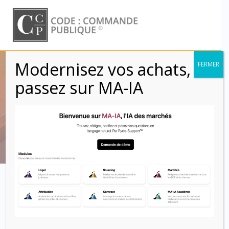
Skip
to
content
Modernisez vos achats,
FERMER
CCAG TIC 2021 –
passez sur MA-IA
Article 13
Code : Commande Publique
Sommaire du CCAG
TIC 2021 commenté