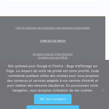
CGA et politique de protection des données personnelles
CONTACTEZ-NOUS
En savoir plus sur Pyxis Support
En savoir plus sur MA-IA
Site optimisé pour Google et Firefox - Bugs d'affichage sur
Edge. Le respect de votre vie privée est notre priorité. Code
: commande publique utilise des cookies pour vous proposer
des contenus et services adaptés à vos centres d’intérêt et
pour réaliser des mesures d’audience. En poursuivant votre
navigation, vous acceptez l’utilisation de ces cookies.
CODE : COMMANDE PUBLIQUE
OK, tout accepter
Un site créé et édité par Pyxis Support, cabinet de conseil en achats et
marchés publics : AMO, Externalisation des marchés, Contract Management,
Ingénierie contractuelle