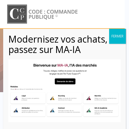
Skip
to
content
Modernisez vos achats,
FERMER
CCAG TIC 2021 –
passez sur MA-IA
Article 53
Code : Commande Publique
Article 53 – Remise des
prestations et des moyens
matériels permettant