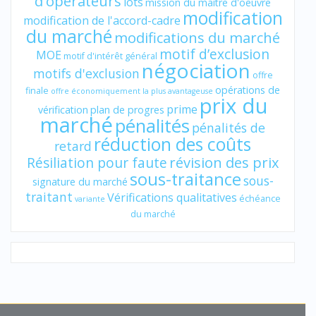
d'opérateurs
lots
mission du maître d'oeuvre
modification
modification de l'accord-cadre
du marché
modifications du marché
motif d’exclusion
MOE
motif d'intérêt général
négociation
motifs d'exclusion
offre
opérations de
finale
offre économiquement la plus avantageuse
prix du
prime
vérification
plan de progres
marché
pénalités
pénalités de
réduction des coûts
retard
révision des prix
Résiliation pour faute
sous-traitance
sous-
signature du marché
traitant
Vérifications qualitatives
échéance
variante
du marché