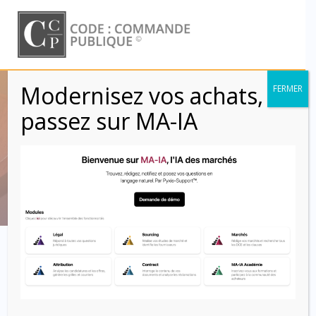
Skip
to
content
Modernisez vos achats,
FERMER
CCAG TIC 2021 –
passez sur MA-IA
Article 52
Code : Commande Publique
Article 52 –
Décompte de
résiliation