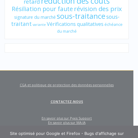
réduction des coûts
retard
révision des prix
Résiliation pour faute
sous-traitance
sous-
signature du marché
traitant
Vérifications qualitatives
échéance
variante
du marché
CGA et politique de protection des données personnelles
CONTACTEZ-NOUS
En savoir plus sur Pyxis Support
En savoir plus sur MA-IA
Site optimisé pour Google et Firefox - Bugs d'affichage sur