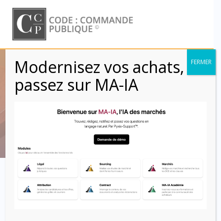
Skip
to
content
Modernisez vos achats,
FERMER
CCAG TIC 2021 –
passez sur MA-IA
Article 21
Code : Commande Publique
Article 21 –
Livraison
21.1. Le titulaire veille à limiter l’impact environnemental des