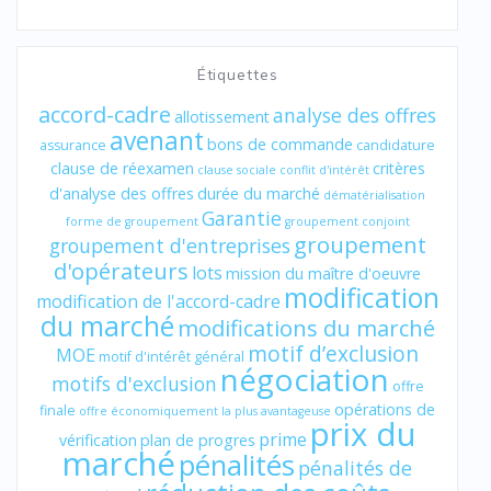
Étiquettes
accord-cadre
analyse des offres
allotissement
avenant
bons de commande
assurance
candidature
clause de réexamen
critères
clause sociale
conflit d'intérêt
d'analyse des offres
durée du marché
dématérialisation
Garantie
forme de groupement
groupement conjoint
groupement
groupement d'entreprises
d'opérateurs
lots
mission du maître d'oeuvre
modification
modification de l'accord-cadre
du marché
modifications du marché
motif d’exclusion
MOE
motif d'intérêt général
négociation
motifs d'exclusion
offre
opérations de
finale
offre économiquement la plus avantageuse
prix du
prime
vérification
plan de progres
marché
pénalités
pénalités de