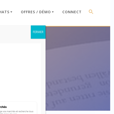
HATS
OFFRES / DÉMO
CONNECT
FERMER
e 12