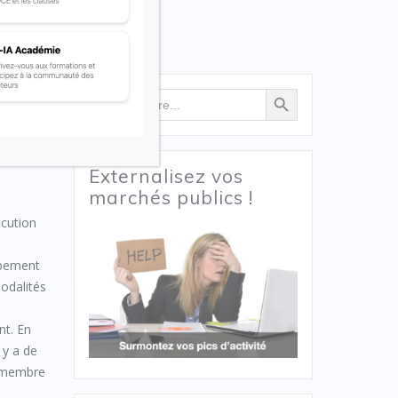
Search Button
Search
for:
Externalisez vos
marchés publics !
écution
upement
odalités
nt. En
 y a de
u membre