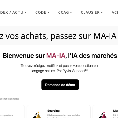
NDEX / ACTU
CODE
CCAG
CLAUSIER
AC
 vos achats, passez sur MA-IA
G PI 2021 – Articl
Code : Commande Publique