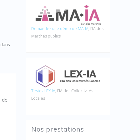
Demandez une démo de MA-IA
, l'IA des
Marchés publics
 dans
Testez LEX-IA
, l'IA des Collectivités
Locales
s de
Nos prestations