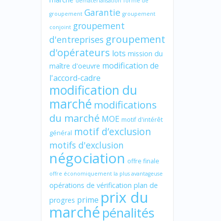
dématérialisation
forme de
Garantie
groupement
groupement
groupement
conjoint
groupement
d'entreprises
d'opérateurs
lots
mission du
modification de
maître d'oeuvre
l'accord-cadre
modification du
marché
modifications
du marché
MOE
motif d'intérêt
motif d’exclusion
général
motifs d'exclusion
négociation
offre finale
offre économiquement la plus avantageuse
opérations de vérification
plan de
prix du
prime
progres
marché
pénalités