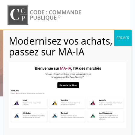
Skip
to
content
Modernisez vos achats,
FERMER
CCAG PI 2021 –
passez sur MA-IA
Article 26
Code : Commande Publique
Article 26 –
Données
indispensables à l’exécution
d’une mission de service