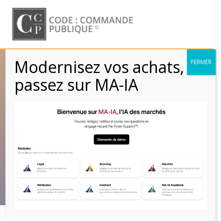
Skip
to
content
Modernisez vos achats,
FERMER
Chapitre 1ER :
passez sur MA-IA
Généralités
(Articles 1 à 9) –
CCAG PI (2021)
Code : Commande Publique