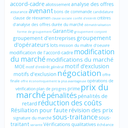
accord-cadre
analyse des offres
allotissement
avenant
bons de commande
assurance
candidature
clause de réexamen
critères
clause sociale
conflit d'intérêt
d'analyse des offres
durée du marché
dématérialisation
Garantie
forme de groupement
groupement conjoint
groupement
groupement d'entreprises
d'opérateurs
lots
mission du maître d'oeuvre
modification
modification de l'accord-cadre
du marché
modifications du marché
motif d’exclusion
MOE
motif d'intérêt général
négociation
motifs d'exclusion
offre
opérations de
finale
offre économiquement la plus avantageuse
prix du
prime
vérification
plan de progres
marché
pénalités
pénalités de
réduction des coûts
retard
révision des prix
Résiliation pour faute
sous-traitance
sous-
signature du marché
traitant
Vérifications qualitatives
échéance
variante