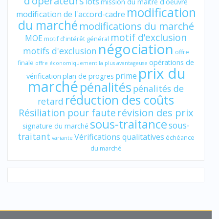
d'opérateurs
lots
mission du maître d'oeuvre
modification
modification de l'accord-cadre
du marché
modifications du marché
motif d’exclusion
MOE
motif d'intérêt général
négociation
motifs d'exclusion
offre
opérations de
finale
offre économiquement la plus avantageuse
prix du
prime
vérification
plan de progres
marché
pénalités
pénalités de
réduction des coûts
retard
révision des prix
Résiliation pour faute
sous-traitance
sous-
signature du marché
traitant
Vérifications qualitatives
échéance
variante
du marché