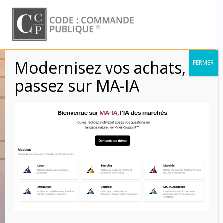
Skip
to
content
Modernisez vos achats,
FERMER
Procédure de
passez sur MA-IA
passation des
marchés globaux
applicable aux
acheteurs soumis
au livre IV