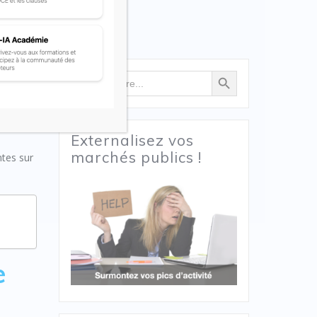
Search Button
Search
for:
 de
ublique,
Externalisez vos
marchés publics !
ntes sur
e