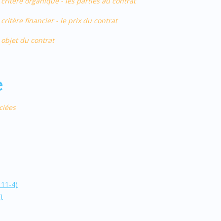
critère organique - les parties au contrat
ritère financier - le prix du contrat
 objet du contrat
e
ciées
111-4)
)