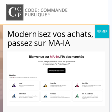
Skip
to
content
Modernisez vos achats,
FERMER
Informations
passez sur MA-IA
relatives à l’achat –
Conservation des
documents
d’exécution des
marchés