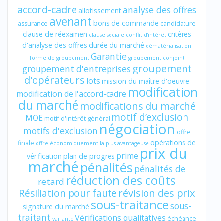
accord-cadre
analyse des offres
allotissement
avenant
bons de commande
assurance
candidature
clause de réexamen
critères
clause sociale
conflit d'intérêt
d'analyse des offres
durée du marché
dématérialisation
Garantie
forme de groupement
groupement conjoint
groupement
groupement d'entreprises
d'opérateurs
lots
mission du maître d'oeuvre
modification
modification de l'accord-cadre
du marché
modifications du marché
motif d’exclusion
MOE
motif d'intérêt général
négociation
motifs d'exclusion
offre
opérations de
finale
offre économiquement la plus avantageuse
prix du
prime
vérification
plan de progres
marché
pénalités
pénalités de
réduction des coûts
retard
révision des prix
Résiliation pour faute
sous-traitance
sous-
signature du marché
traitant
Vérifications qualitatives
échéance
variante