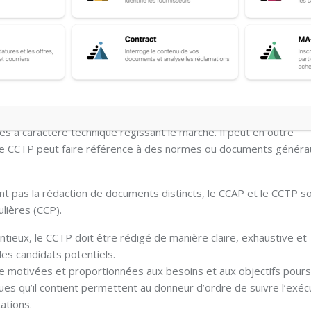
) est un document contractuel rédigé par le pouvoir adjudicateur 
ses à caractère technique régissant le marché. Il peut en outre
Le CCTP peut faire référence à des normes ou documents généra
ent pas la rédaction de documents distincts, le CCAP et le CCTP s
lières (CCP).
entieux, le CCTP doit être rédigé de manière claire, exhaustive et
des candidats potentiels.
re motivées et proportionnées aux besoins et aux objectifs pours
ques qu’il contient permettent au donneur d’ordre de suivre l’exéc
ations.