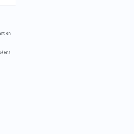
ant en
opéens