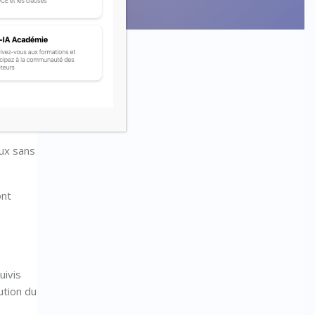
ou
ux sans
ont
uivis
ution du