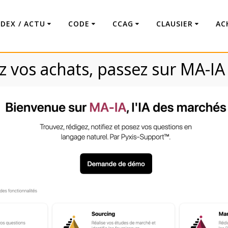
NDEX / ACTU
CODE
CCAG
CLAUSIER
AC
 vos achats, passez sur MA-IA
lauses techniques p
(CCTP)
Code : Commande Publique