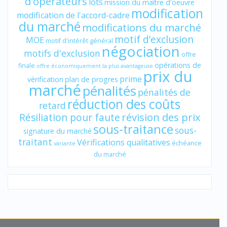
d'opérateurs
lots
mission du maître d'oeuvre
modification
modification de l'accord-cadre
du marché
modifications du marché
motif d’exclusion
MOE
motif d'intérêt général
négociation
motifs d'exclusion
offre
opérations de
finale
offre économiquement la plus avantageuse
prix du
prime
vérification
plan de progres
marché
pénalités
pénalités de
réduction des coûts
retard
révision des prix
Résiliation pour faute
sous-traitance
sous-
signature du marché
traitant
Vérifications qualitatives
échéance
variante
du marché