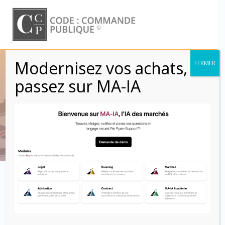
Skip
to
content
Modernisez vos achats,
FERMER
Concours (L2125-
passez sur MA-IA
1s)
Code : Commande Publique
CONCOURS – PROCEDURE MARCHES
Table des matières