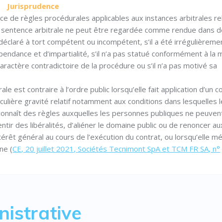
Jurisprudence
ence de règles procédurales applicables aux instances arbitrales r
une sentence arbitrale ne peut être regardée comme rendue dans 
st déclaré à tort compétent ou incompétent, s’il a été irrégulièreme
dance et d’impartialité, s’il n’a pas statué conformément à la 
 caractère contradictoire de la procédure ou s’il n’a pas motivé sa
le est contraire à l’ordre public lorsqu’elle fait application d’un c
rticulière gravité relatif notamment aux conditions dans lesquelles 
connaît des règles auxquelles les personnes publiques ne peuven
tir des libéralités, d’aliéner le domaine public ou de renoncer au
érêt général au cours de l’exécution du contrat, ou lorsqu’elle m
ne (
CE, 20 juillet 2021, Sociétés Tecnimont SpA et TCM FR SA, n°
nistrative