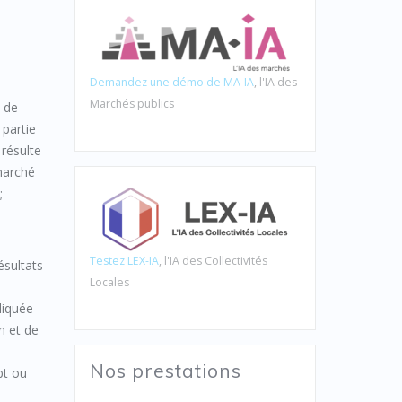
Demandez une démo de MA-IA
, l'IA des
Marchés publics
 de
 partie
 résulte
 marché
;
Testez LEX-IA
, l'IA des Collectivités
ésultats
Locales
liquée
n et de
Nos prestations
pt ou