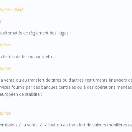
taires : R&D
t
alternatifs de règlement des litiges ;
taires
 chemin de fer ou par métro ;
taires
à la vente ou au transfert de titres ou d’autres instruments financiers dé
rvices fournis par des banques centrales ou à des opérations menées
uropéen de stabilité ;
taires
 l’émission, à la vente, à l’achat ou au transfert de valeurs mobilières o