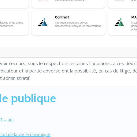
clut de son champ d’application les marchés publics de services 
rage et de conciliation sont, en effet, habituellement fournis par de
électionnés d’une manière qui ne peut être soumise à des règle
voir recours, sous le respect de certaines conditions, à ces deu
ateur et la partie adverse ont la possibilité, en cas de litige, de
 administratif.
e publique
 – art.
ation de la vie économique