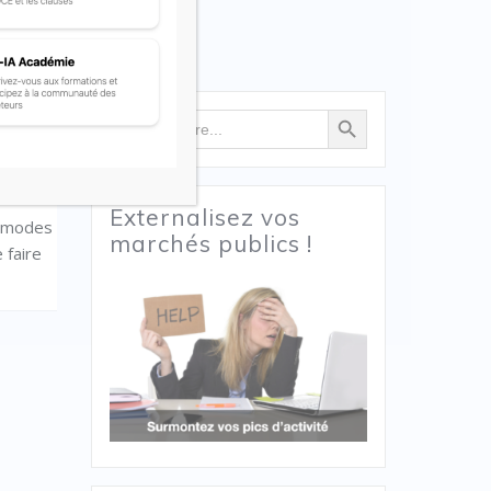
Search Button
Search
relatifs
for:
s
s de
Externalisez vos
x modes
marchés publics !
 faire