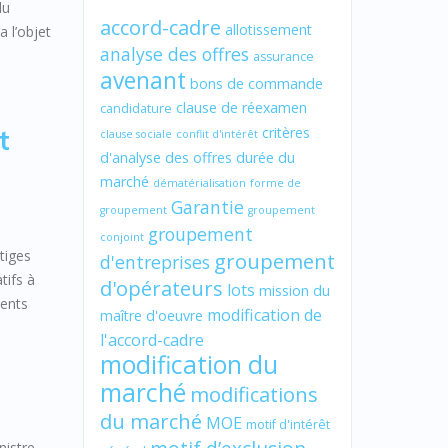
du
accord-cadre
allotissement
a l’objet
analyse des offres
assurance
avenant
bons de commande
clause de réexamen
candidature
t
critères
clause sociale
conflit d'intérêt
d'analyse des offres
durée du
marché
dématérialisation
forme de
Garantie
groupement
groupement
groupement
conjoint
itiges
groupement
d'entreprises
tifs à
d'opérateurs
lots
mission du
ments
modification de
maître d'oeuvre
l'accord-cadre
modification du
marché
modifications
du marché
MOE
motif d'intérêt
nistre