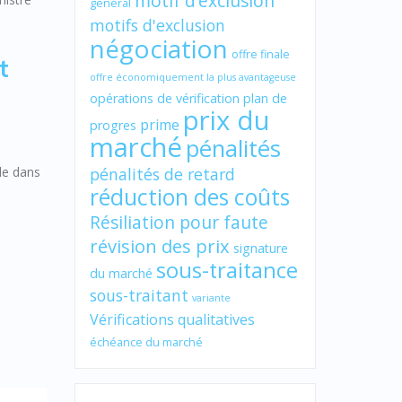
motif d’exclusion
général
motifs d'exclusion
négociation
offre finale
t
offre économiquement la plus avantageuse
opérations de vérification
plan de
prix du
prime
progres
marché
pénalités
le dans
pénalités de retard
réduction des coûts
Résiliation pour faute
révision des prix
signature
sous-traitance
du marché
sous-traitant
variante
Vérifications qualitatives
échéance du marché