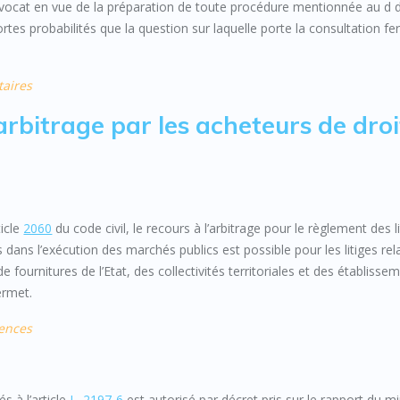
n avocat en vue de la préparation de toute procédure mentionnée au d 
ortes probabilités que la question sur laquelle porte la consultation fer
taires
’arbitrage par les acheteurs de droi
ticle
2060
du code civil, le recours à l’arbitrage pour le règlement des l
ans l’exécution des marchés publics est possible pour les litiges rela
 fournitures de l’Etat, des collectivités territoriales et des établisse
ermet.
dences
s à l’article
L. 2197-6
est autorisé par décret pris sur le rapport du mi