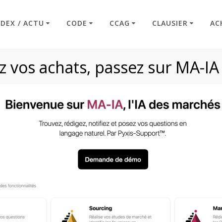
NDEX / ACTU
CODE
CCAG
CLAUSIER
AC
 vos achats, passez sur MA-IA
rbitrage – exclusio
Code : Commande Publique