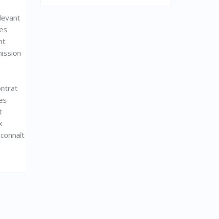
elevant
des
nt
mission
ontrat
les
t
x
éconnaît