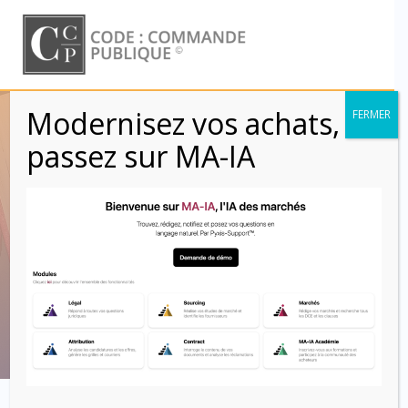
Skip
to
content
Modernisez vos achats,
FERMER
Titre III :
passez sur MA-IA
EXECUTION DU
MARCHÉ DE
PARTENARIAT
Code : Commande Publique