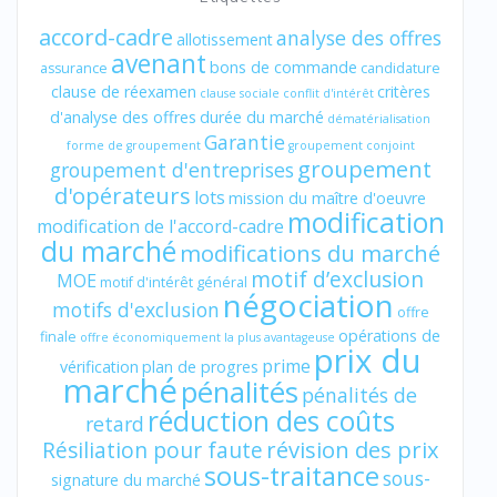
accord-cadre
analyse des offres
allotissement
avenant
bons de commande
assurance
candidature
clause de réexamen
critères
clause sociale
conflit d'intérêt
d'analyse des offres
durée du marché
dématérialisation
Garantie
forme de groupement
groupement conjoint
groupement
groupement d'entreprises
d'opérateurs
lots
mission du maître d'oeuvre
modification
modification de l'accord-cadre
du marché
modifications du marché
motif d’exclusion
MOE
motif d'intérêt général
négociation
motifs d'exclusion
offre
opérations de
finale
offre économiquement la plus avantageuse
prix du
prime
vérification
plan de progres
marché
pénalités
pénalités de
réduction des coûts
retard
révision des prix
Résiliation pour faute
sous-traitance
sous-
signature du marché