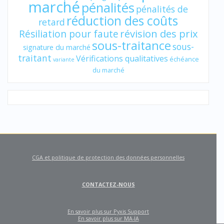
marché
pénalités
pénalités de
réduction des coûts
retard
révision des prix
Résiliation pour faute
sous-traitance
sous-
signature du marché
traitant
Vérifications qualitatives
échéance
variante
du marché
CGA et politique de protection des données personnelles
CONTACTEZ-NOUS
En savoir plus sur Pyxis Support
En savoir plus sur MA-IA