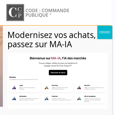
Skip
to
content
Modernisez vos achats,
FERMER
Avances et
passez sur MA-IA
acomptes –
Marchés de
partenariat
Code : Commande Publique