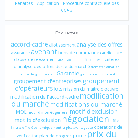
Pénalités - Application - Procédure contractuelle des
CCAG
Étiquettes
accord-cadre
analyse des offres
allotissement
avenant
bons de commande
assurance
candidature
clause de réexamen
critères
clause sociale
conflit d'intérêt
d'analyse des offres
durée du marché
dématérialisation
Garantie
forme de groupement
groupement conjoint
groupement
groupement d'entreprises
d'opérateurs
lots
mission du maître d'oeuvre
modification
modification de l'accord-cadre
du marché
modifications du marché
motif d’exclusion
MOE
motif d'intérêt général
négociation
motifs d'exclusion
offre
opérations de
finale
offre économiquement la plus avantageuse
prix du
prime
vérification
plan de progres