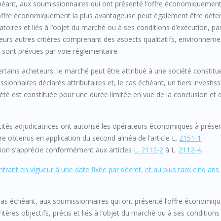
héant, aux soumissionnaires qui ont présenté l’offre économiquement
 L’offre économiquement la plus avantageuse peut également être dét
atoires et liés à l’objet du marché ou à ses conditions d’exécution, pa
usieurs autres critères comprenant des aspects qualitatifs, environnem
a sont prévues par voie réglementaire.
ertains acheteurs, le marché peut être attribué à une société constit
sionnaires déclarés attributaires et, le cas échéant, un tiers investiss
iété est constituée pour une durée limitée en vue de la conclusion et 
entités adjudicatrices ont autorisé les opérateurs économiques à prése
re obtenus en application du second alinéa de l’article L.
2151-1
.
ution s’apprécie conformément aux articles
L. 2112-2
à L.
2112-4
.
trant en vigueur à une date fixée par décret, et au plus tard cinq ans
 cas échéant, aux soumissionnaires qui ont présenté l’offre économi
itères objectifs, précis et liés à l’objet du marché ou à ses conditions