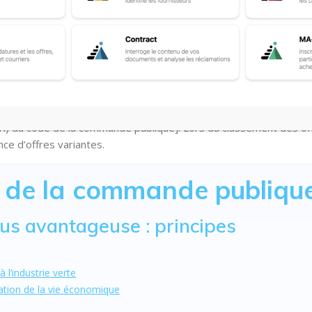
lablement choisies et portées à la connaissance des candidats. Il 
x critères, n’a pas à être précisée dans les documents de la
, demander au soumissionnaire de préciser la teneur de son offre [
R) du code de la commande publique]. Lors du classement des of
ce d’offres variantes.
e de la commande publiqu
us avantageuse : principes
 l’industrie verte
ation de la vie économique