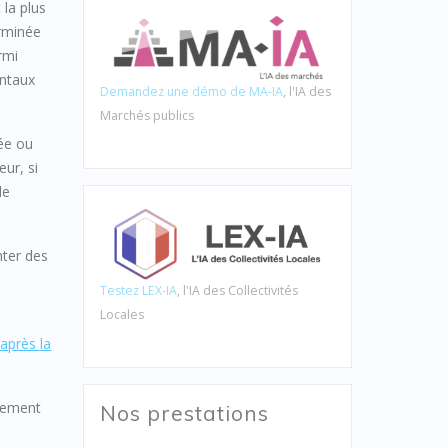
 la plus
erminée
rmi
entaux
Demandez une démo de MA-IA
, l'IA des
Marchés publics
uée ou
eur, si
de
nter des
Testez LEX-IA
, l'IA des Collectivités
Locales
 après la
quement
Nos prestations