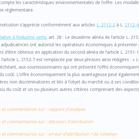
compte les caractéristiques environnementales de l’offre. Les modali
oie réglementaire.
d’exécution s’apprécie conformément aux articles
L. 2112-2
à L.
2112-4
tive à l’industrie verte
, art. 28 : Le deuxième alinéa de l’article L. 21
és adjudicatrices ont autorisé les opérateurs économiques à présenter
s d’être obtenus en application du second alinéa de l’article L. 2151-1
 l’article L. 2152-7 est remplacée par deux phrases ainsi rédigées : « 
 échéant, aux soumissionnaires qui ont présenté l’offre économiquem
u du coût. L’offre économiquement la plus avantageuse peut égalemen
ères non discriminatoires et liés à l’objet du marché ou à ses conditi
ix ou du coût et un ou plusieurs autres critères comprenant des aspect
 et commentaires sur : rapport d'analyse
 et commentaires sur : décision d'attribution
et commentaires sur : erreur d'attribution / de notation