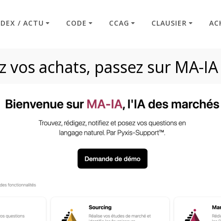
NDEX / ACTU
CODE
CCAG
CLAUSIER
AC
 vos achats, passez sur MA-IA
ment des offres – n
Code : Commande Publique