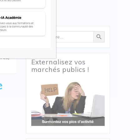
Search Button
Search
applique
for:
articles
fres,
Externalisez vos
marchés publics !
e