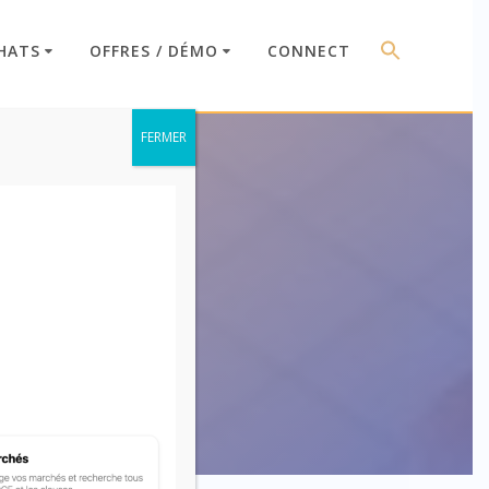
HATS
OFFRES / DÉMO
CONNECT
FERMER
otation