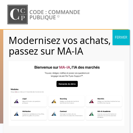
Skip
to
content
Modernisez vos achats,
FERMER
Chapitre 8 :
passez sur MA-IA
DIFFÉRENDS
(Article 49) – CCAG
MI (2021)
Code : Commande Publique