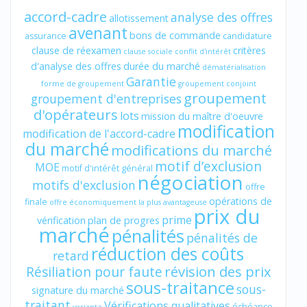
accord-cadre
analyse des offres
allotissement
avenant
bons de commande
assurance
candidature
clause de réexamen
critères
clause sociale
conflit d'intérêt
d'analyse des offres
durée du marché
dématérialisation
Garantie
forme de groupement
groupement conjoint
groupement
groupement d'entreprises
d'opérateurs
lots
mission du maître d'oeuvre
modification
modification de l'accord-cadre
du marché
modifications du marché
motif d’exclusion
MOE
motif d'intérêt général
négociation
motifs d'exclusion
offre
opérations de
finale
offre économiquement la plus avantageuse
prix du
prime
vérification
plan de progres
marché
pénalités
pénalités de
réduction des coûts
retard
révision des prix
Résiliation pour faute
sous-traitance
sous-
signature du marché
traitant
Vérifications qualitatives
échéance