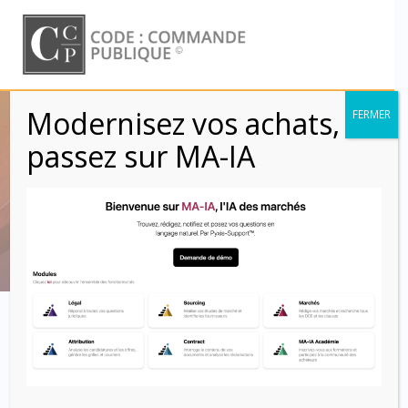
Skip
to
content
Modernisez vos achats,
FERMER
CCAG MOE –
passez sur MA-IA
Article 9
Code : Commande Publique
Article 9 – Assurances
9. 1. Assurances du maître d’œuvre :