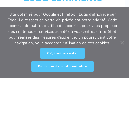
Arrêté du 30 mars 2021 portant approbation du cahier des
Site optimisé pour Google et Firefox - Bugs d'affichage sur
clauses administratives générales des marchés publics de
Edge. Le respect de votre vie privée est notre priorité. Code
maîtrise d’œuvre
: commande publique utilise des cookies pour vous proposer
des contenus et services adaptés à vos centres d’intérêt et
NOR : ECOM2106877A
pour réaliser des mesures d’audience. En poursuivant votre
navigation, vous acceptez l’utilisation de ces cookies.
OK, tout accepter
Cliquez pour afficher le sommaire du nouveau CCAG MOE
2021 commenté
Politique de confidentialité
Search Button
Search
for:
Externalisez vos marchés publics !